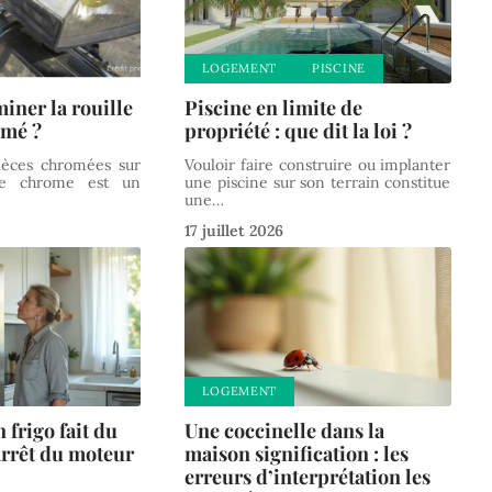
LOGEMENT
PISCINE
ner la rouille
Piscine en limite de
omé ?
propriété : que dit la loi ?
ièces chromées sur
Vouloir faire construire ou implanter
Le chrome est un
une piscine sur son terrain constitue
une
…
17 juillet 2026
LOGEMENT
frigo fait du
Une coccinelle dans la
’arrêt du moteur
maison signification : les
erreurs d’interprétation les