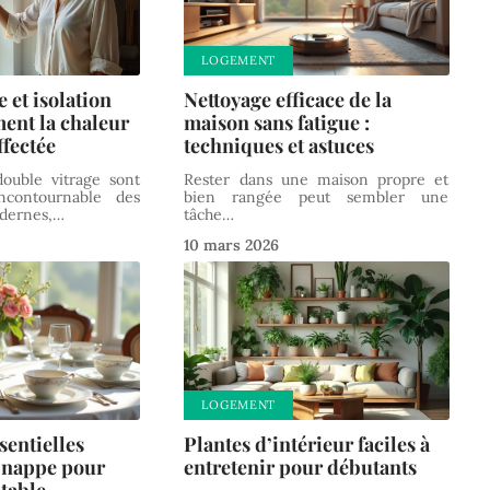
LOGEMENT
 et isolation
Nettoyage efficace de la
ment la chaleur
maison sans fatigue :
ffectée
techniques et astuces
double vitrage sont
Rester dans une maison propre et
contournable des
bien rangée peut sembler une
dernes,
…
tâche
…
10 mars 2026
LOGEMENT
sentielles
Plantes d’intérieur faciles à
e nappe pour
entretenir pour débutants