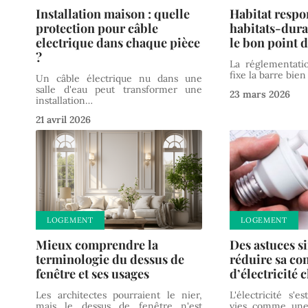
Installation maison : quelle
Habitat respo
protection pour câble
habitats-dura
electrique dans chaque pièce
le bon point d
?
La réglementati
fixe la barre bien 
Un câble électrique nu dans une
salle d'eau peut transformer une
23 mars 2026
installation
…
21 avril 2026
LOGEMENT
LOGEMENT
Mieux comprendre la
Des astuces s
terminologie du dessus de
réduire sa c
fenêtre et ses usages
d’électricité 
Les architectes pourraient le nier,
L'électricité s'
mais le dessus de fenêtre n'est
vies comme une 