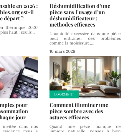
nsable en 2026 :
Déshumidification d’une
bles.org est-il
pièce sans l’usage d’un
e départ ?
déshumidificateur :
méthodes efficaces
on thermique 2020
plus haut : seuils
…
L'humidité excessive dans une pièce
peut entraîner des problèmes
comme la moisissure,
…
10 mars 2026
LOGEMENT
imples pour
Comment illuminer une
onsommation
pièce sombre avec des
chaque jour
astuces efficaces
est invitée dans nos
Quand une pièce manque de
évidence, mais la
lumière naturelle, pensez à bien