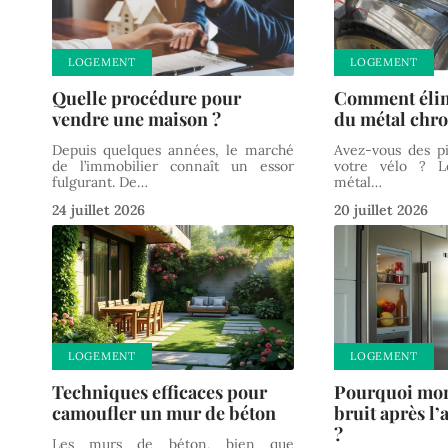
LOGEMENT
LOGEMENT
Quelle procédure pour
Comment élimi
vendre une maison ?
du métal chr
Depuis quelques années, le marché
Avez-vous des p
de l’immobilier connaît un essor
votre vélo ? 
fulgurant. De
…
métal
…
24 juillet 2026
20 juillet 2026
LOGEMENT
LOGEMENT
Techniques efficaces pour
Pourquoi mon 
camoufler un mur de béton
bruit après l
?
Les murs de béton, bien que