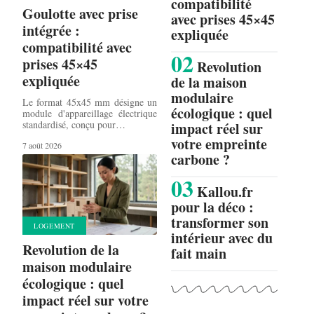
compatibilité
Goulotte avec prise
avec prises 45×45
intégrée :
expliquée
compatibilité avec
prises 45×45
Revolution
expliquée
de la maison
modulaire
Le format 45x45 mm désigne un
écologique : quel
module d'appareillage électrique
standardisé, conçu pour
…
impact réel sur
votre empreinte
7 août 2026
carbone ?
Kallou.fr
pour la déco :
transformer son
LOGEMENT
intérieur avec du
Revolution de la
fait main
maison modulaire
écologique : quel
impact réel sur votre