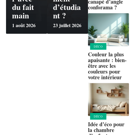
canapé d’angle
du fait
d’étudia
conforama ?
main
nt ?
1 août 2026
23 juillet 2026
DÉCO
Couleur la plus
apaisante : bien-
être avec les
couleurs pour
votre intérieur
DÉCO
Idée d’éco pour
la chambre