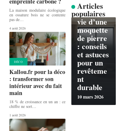
empreinte carbone ?
CONSEILS
Articles
La maison modulaire écologique
populaires
Durée de
en ossature bois ne se contente
vie d’une
pas de
…
moquette
4 août 2026
de pierre
: conseils
et astuces
pour un
DÉCO
revêteme
Kallou.fr pour la déco
nt
: transformer son
durable
intérieur avec du fait
main
10 mars 2026
18 % de croissance en un an : ce
chiffre ne sort
…
1 août 2026