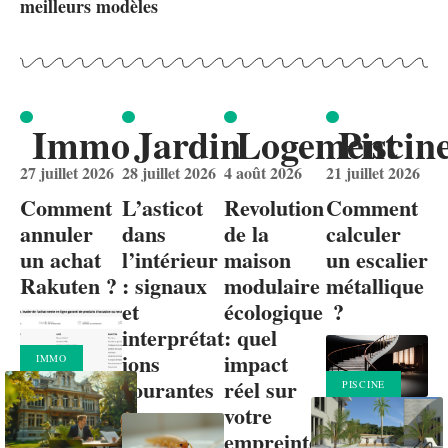
meilleurs modèles
Immo
Jardin
Logement
Piscin
27 juillet 2026
28 juillet 2026
4 août 2026
21 juillet 2026
Comment
L’asticot
Revolution
Comment
annuler
dans
de la
calculer
un achat
l’intérieur
maison
un escalier
Rakuten ?
: signaux
modulaire
métallique
et
écologique
?
interprétat
: quel
ions
impact
IMMO
courantes
réel sur
PISCINE
votre
empreinte