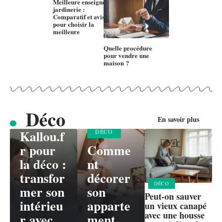
Meilleure enseigne
jardinerie :
Comparatif et avis
pour choisir la
meilleure
Quelle procédure
pour vendre une
maison ?
Déco
DÉCO
En savoir plus
Kallou.f
DÉCO
r pour
Comme
la déco :
nt
transfor
décorer
DÉCO
mer son
son
Peut-on sauver
intérieu
apparte
un vieux canapé
avec une housse
r avec
ment