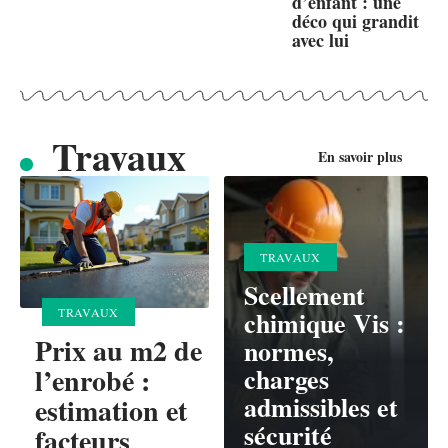
d’enfant : une
déco qui grandit
avec lui
Travaux
En savoir plus
TRAVAUX
Scellement
chimique Vis :
TRAVAUX
Prix au m2 de
normes,
charges
l’enrobé :
admissibles et
estimation et
sécurité
facteurs