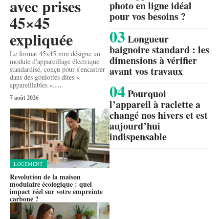
avec prises
photo en ligne idéal
pour vos besoins ?
45×45
expliquée
Longueur
baignoire standard : les
Le format 45x45 mm désigne un
dimensions à vérifier
module d'appareillage électrique
avant vos travaux
standardisé, conçu pour s'encastrer
dans des goulottes dites «
…
appareillables ».
Pourquoi
7 août 2026
l’appareil à raclette a
changé nos hivers et est
aujourd’hui
indispensable
LOGEMENT
Revolution de la maison
modulaire écologique : quel
impact réel sur votre empreinte
carbone ?