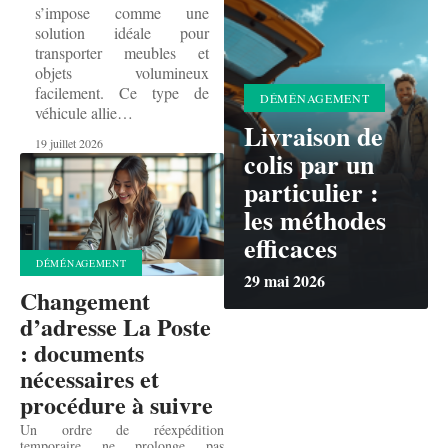
s’impose comme une
solution idéale pour
transporter meubles et
objets volumineux
facilement. Ce type de
DÉMÉNAGEMENT
véhicule allie
…
Livraison de
19 juillet 2026
colis par un
particulier :
les méthodes
efficaces
DÉMÉNAGEMENT
29 mai 2026
Changement
d’adresse La Poste
: documents
nécessaires et
procédure à suivre
Un ordre de réexpédition
temporaire ne prolonge pas