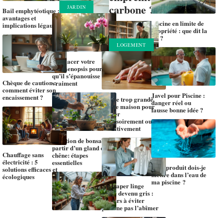
carbone ?
JARDIN
Bail emphytéotique :
avantages et
Piscine en limite de
implications légaux
propriété : que dit la
loi ?
LOGEMENT
Où placer votre
phalaenopsis pour
qu’il s’épanouisse
Chèque de caution :
vraiment
comment éviter son
Javel pour Piscine :
encaissement ?
Bague trop grande
danger réel ou
astuce maison pour
fausse bonne idée ?
ajuster
provisoirement ou
définitivement
Création de bonsaï à
partir d’un gland de
Chauffage sans
chêne: étapes
électricité : 5
essentielles
Quel produit dois-je
solutions efficaces et
mettre dans l’eau de
écologiques
ma piscine ?
Rattraper linge
blanc devenu gris :
erreurs à éviter
pour ne pas l’abîmer