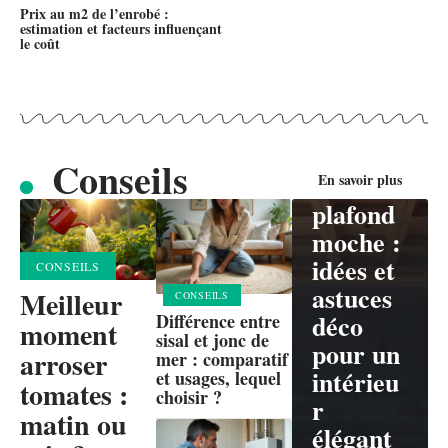
Prix au m2 de l’enrobé :
estimation et facteurs influençant
le coût
CONSEILS
Habiller
Conseils
un
En savoir plus
plafond
moche :
idées et
CONSEILS
astuces
Meilleur
CONSEILS
déco
Différence entre
moment
sisal et jonc de
pour un
arroser
mer : comparatif
intérieu
et usages, lequel
tomates :
choisir ?
r
matin ou
élégant