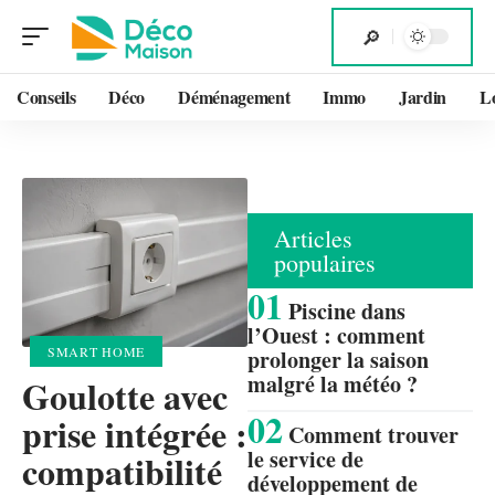
Conseils
Déco
Déménagement
Immo
Jardin
L
Articles
populaires
Piscine dans
l’Ouest : comment
SMART HOME
prolonger la saison
malgré la météo ?
Goulotte avec
prise intégrée :
Comment trouver
le service de
compatibilité
développement de