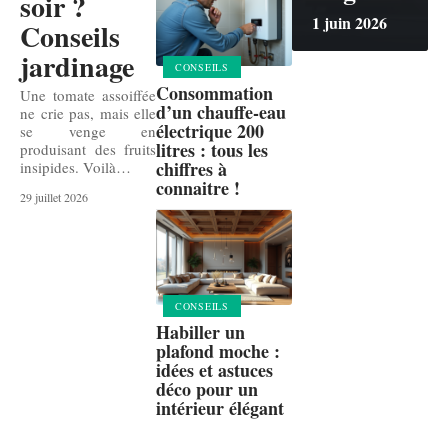
soir ?
1 juin 2026
Conseils
jardinage
CONSEILS
Consommation
Une tomate assoiffée
d’un chauffe-eau
ne crie pas, mais elle
électrique 200
se venge en
litres : tous les
produisant des fruits
chiffres à
insipides. Voilà
…
connaitre !
29 juillet 2026
CONSEILS
Habiller un
plafond moche :
idées et astuces
déco pour un
intérieur élégant