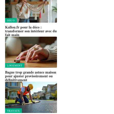
DÉCO
Kallou.fr pour la déco :
transformer son intérieur avec du
fait main
LOGEMENT
Bague trop grande astuce maison
pour ajuster provisoirement ou
définitivement
TRAVAUX