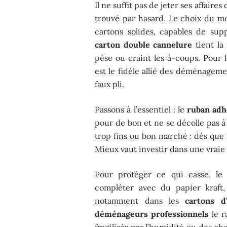
Il ne suffit pas de jeter ses affaire
trouvé par hasard. Le choix du mo
cartons solides, capables de sup
carton double cannelure
tient la 
pèse ou craint les à-coups. Pour 
est le fidèle allié des déménageme
faux pli.
Passons à l’essentiel : le
ruban adh
pour de bon et ne se décolle pas 
trop fins ou bon marché : dès que l
Mieux vaut investir dans une vraie
Pour protéger ce qui casse, l
compléter avec du papier kraft,
notamment dans les
cartons d
déménageurs professionnels
le r
fragilisés par l’humidité ou des c