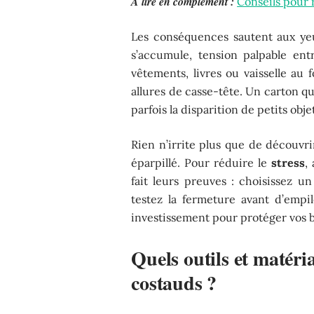
A lire en complément :
Conseils pour
Les conséquences sautent aux yeu
s’accumule, tension palpable ent
vêtements, livres ou vaisselle au
allures de casse-tête. Un carton qui
parfois la disparition de petits obj
Rien n’irrite plus que de découvrir
éparpillé. Pour réduire le
stress
,
fait leurs preuves : choisissez u
testez la fermeture avant d’empil
investissement pour protéger vos b
Quels outils et matéri
costauds ?