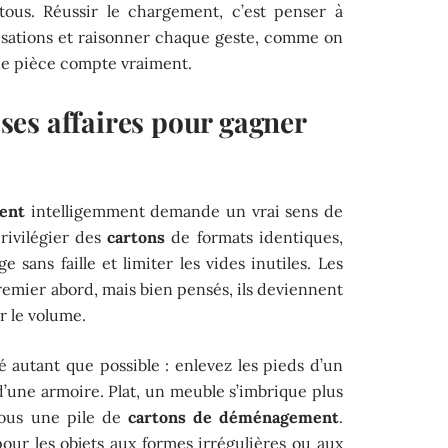
tous. Réussir le chargement, c’est penser à
isations et raisonner chaque geste, comme on
ue pièce compte vraiment.
es affaires pour gagner
ent
intelligemment demande un vrai sens de
rivilégier des
cartons
de formats identiques,
 sans faille et limiter les vides inutiles. Les
remier abord, mais bien pensés, ils deviennent
 le volume.
autant que possible : enlevez les pieds d’un
 d’une armoire. Plat, un meuble s’imbrique plus
sous une pile de
cartons de déménagement
.
pour les objets aux formes irrégulières ou aux