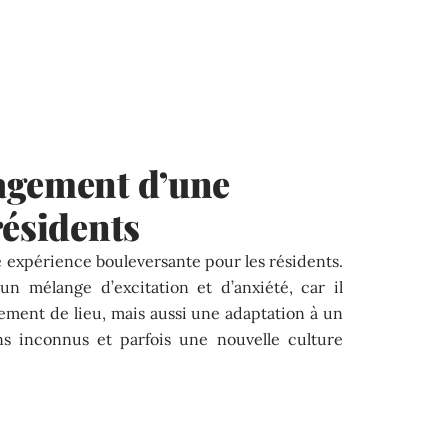
agement d’une
résidents
 expérience bouleversante pour les résidents.
n mélange d’excitation et d’anxiété, car il
ment de lieu, mais aussi une adaptation à un
ns inconnus et parfois une nouvelle culture